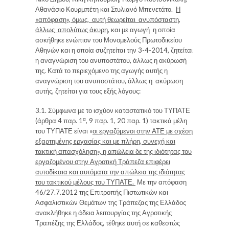
Αθανάσιο Κουρμπέτη και Στυλιανό Μπενετάτο.
Η
«απόφαση», όμως, αυτή θεωρείται ανυπόσταστη,
άλλως απολύτως άκυρη
, και με αγωγή η οποία
ασκήθηκε ενώπιον του Μονομελούς Πρωτοδικείου
Αθηνών και η οποία συζητείται την 3-4-2014, ζητείται
η αναγνώριση του ανυποστάτου, άλλως η ακύρωσή
της. Κατά το περιεχόμενο της αγωγής αυτής η
αναγνώριση του ανυποστάτου, άλλως η ακύρωση
αυτής, ζητείται για τους εξής λόγους:
3.1.
Σύμφωνα με το ισχύον καταστατικό του ΤΥΠΑΤΕ
α
(άρθρα 4 παρ. 1
, 9 παρ. 1, 20 παρ. 1) τακτικά μέλη
του ΤΥΠΑΤΕ είναι «
οι εργαζόμενοι στην ΑΤΕ με σχέση
εξαρτημένης εργασίας και με πλήρη, συνεχή και
τακτική απασχόληση», η απώλεια δε της ιδιότητας του
εργαζομένου στην Αγροτική Τράπεζα επιφέρει
αυτοδίκαια και αυτόματα την απώλεια της ιδιότητας
του τακτικού μέλους του ΤΥΠΑΤΕ.
Με την απόφαση
46/27.7.2012 της Επιτροπής Πιστωτικών και
Ασφαλιστικών Θεμάτων της Τράπεζας της Ελλάδος
ανακλήθηκε η άδεια λειτουργίας της Αγροτικής
Τραπέζης της Ελλάδος, τέθηκε αυτή σε καθεστώς