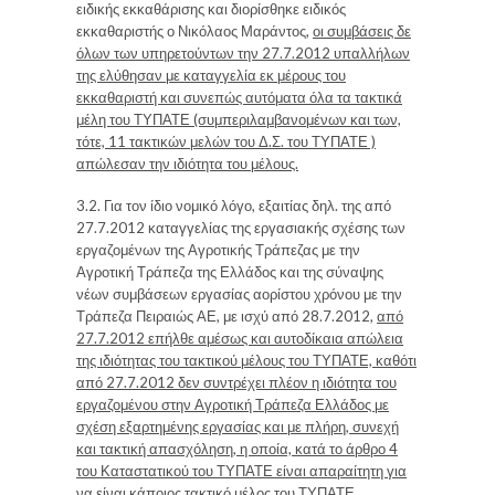
ειδικής εκκαθάρισης και διορίσθηκε ειδικός
εκκαθαριστής ο Νικόλαος Μαράντος,
οι συμβάσεις δε
όλων των υπηρετούντων την 27.7.2012 υπαλλήλων
της ελύθησαν με καταγγελία εκ μέρους του
εκκαθαριστή και συνεπώς αυτόματα όλα τα τακτικά
μέλη του ΤΥΠΑΤΕ (συμπεριλαμβανομένων και των,
τότε, 11 τακτικών μελών του Δ.Σ. του ΤΥΠΑΤΕ )
απώλεσαν την ιδιότητα του μέλους.
3.2.
Για τον ίδιο νομικό λόγο, εξαιτίας δηλ. της από
27.7.2012 καταγγελίας της εργασιακής σχέσης των
εργαζομένων της Αγροτικής Τράπεζας με την
Αγροτική Τράπεζα της Ελλάδος και της σύναψης
νέων συμβάσεων εργασίας αορίστου χρόνου με την
Τράπεζα Πειραιώς ΑΕ, με ισχύ από 28.7.2012,
από
27.7.2012
επήλθε αμέσως και αυτοδίκαια απώλεια
της ιδιότητας του τακτικού μέλους του ΤΥΠΑΤΕ,
καθότι
από 27.7.2012 δεν συντρέχει πλέον η ιδιότητα του
εργαζομένου στην Αγροτική Τράπεζα Ελλάδος με
σχέση εξαρτημένης εργασίας και με πλήρη, συνεχή
και τακτική απασχόληση, η οποία, κατά το άρθρο 4
του Καταστατικού του ΤΥΠΑΤΕ είναι απαραίτητη για
να είναι κάποιος τακτικό μέλος του ΤΥΠΑΤΕ.