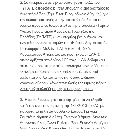
2.
Συγκεκριμένα με την απόφαση αυτή το ΔΣ του
ΤΥΠΑΤΕ αποφάσισε:
«
την υποβολή αιτήσεως προς το
Δικαστήριό Σας
(Σημ. Συντ: Ειρηνοδικείο Αθηνών)
, για
την έκδοση διαταγής με την οποία θα διαλύεται το
νομικό πρόσωπο (σωματείο) με την επωνυμία «Ταμείο
Υγείας Προσωπικού Αγροτικής Τράπεζας της
Ελλάδος (ΤΥΠΑΤΕ)», συμπεριλαμβανομένων και
των ειδικών λογαριασμών του «Ειδικός Λογαριασμός
Επικούρησης Μελών (ΕΛΕΜ)» και «Ειδικός
Λογαριασμός Αποκαταστάσεως Τέκνων (ΕΛΑΤ),
όπως ορίζεται στο άρθρο 105 παρ. 1 ΑΚ δεδομένου
ότι όπως προκύπτει από τα ανωτέρω, είναι αδύνατη η
εκπλήρωση
όλων των σκοπών του,
όπως αυτοί
ορίζονται στο Καταστατικό και στους Ειδικούς
κανονισμούς του,
λόγω παντελούς ελλείψεως πόρων
για την εξακολούθηση της λειτουργίας του…»
.
3.
Η επικαλούμενη «απόφαση» φέρεται να ελήφθη
κατά την άνω συνεδρίαση της 1-8-2013 του ΔΣ με
παρόντα τα μέλη αυτού Αλέκο Στάμου, Γρηγόρη
Σαμπάνη, Φρύνη Διαλέτη, Γεώργιο Χάμψα, Διονυσία
Αντωνοπούλου, Άννα Γιαλαμπίδου, Ευγενία Δαμίγου,
Νίκο Δήμου, Κική Κηπουρίδη, Γιώργο Κουτσονικολή,