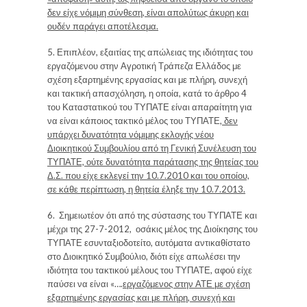
δεν είχε νόμιμη σύνθεση, είναι απολύτως άκυρη και
ουδέν παράγει αποτέλεσμα.
5.
Επιπλέον, εξαιτίας της απώλειας της ιδιότητας του
εργαζόμενου στην Αγροτική Τράπεζα Ελλάδος με
σχέση εξαρτημένης εργασίας και με πλήρη, συνεχή
και τακτική απασχόληση, η οποία, κατά το άρθρο 4
του Καταστατικού του ΤΥΠΑΤΕ είναι απαραίτητη για
να είναι κάποιος τακτικό μέλος του ΤΥΠΑΤΕ
, δεν
υπάρχει δυνατότητα νόμιμης εκλογής νέου
Διοικητικού Συμβουλίου από τη Γενική Συνέλευση του
ΤΥΠΑΤΕ, ούτε δυνατότητα παράτασης της θητείας του
Δ.Σ. που είχε εκλεγεί την 10.7.2010 και του οποίου,
σε κάθε περίπτωση, η θητεία έληξε την 10.7.2013.
6.
Σημειωτέον ότι από της σύστασης του ΤΥΠΑΤΕ και
μέχρι της 27-7-2012, οσάκις μέλος της Διοίκησης του
ΤΥΠΑΤΕ εσυνταξιοδοτείτο, αυτόματα αντικαθίστατο
στο Διοικητικό Συμβούλιο, διότι είχε απωλέσει την
ιδιότητα του τακτικού μέλους του ΤΥΠΑΤΕ, αφού είχε
παύσει να είναι «….
εργαζόμενος στην ΑΤΕ με σχέση
εξαρτημένης εργασίας και με πλήρη, συνεχή και