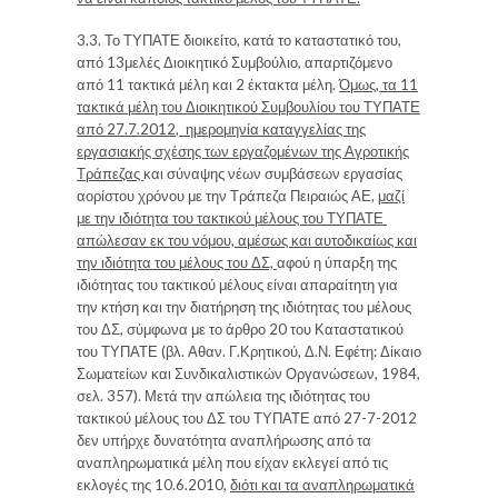
3.3.
Το ΤΥΠΑΤΕ διοικείτο, κατά το καταστατικό του,
από 13μελές Διοικητικό Συμβούλιο, απαρτιζόμενο
από 11 τακτικά μέλη και 2 έκτακτα μέλη.
Όμως, τα 11
τακτικά μέλη του Διοικητικού Συμβουλίου του ΤΥΠΑΤΕ
από 27.7.2012
, ημερομηνία καταγγελίας της
εργασιακής σχέσης των εργαζομένων της Αγροτικής
Τράπεζας
και σύναψης νέων συμβάσεων εργασίας
αορίστου χρόνου με την Τράπεζα Πειραιώς ΑΕ,
μαζί
με την ιδιότητα του τακτικού μέλους του ΤΥΠΑΤΕ
απώλεσαν εκ του νόμου, αμέσως και αυτοδικαίως και
την ιδιότητα του μέλους του ΔΣ,
αφού η ύπαρξη της
ιδιότητας του τακτικού μέλους είναι απαραίτητη για
την κτήση και την διατήρηση της ιδιότητας του μέλους
του ΔΣ, σύμφωνα με το άρθρο 20 του Καταστατικού
του ΤΥΠΑΤΕ
(βλ. Αθαν. Γ.Κρητικού, Δ.Ν. Εφέτη: Δίκαιο
Σωματείων και Συνδικαλιστικών Οργανώσεων, 1984,
σελ. 357). Μετά την απώλεια της ιδιότητας του
τακτικού μέλους του ΔΣ του ΤΥΠΑΤΕ από 27-7-2012
δεν υπήρχε δυνατότητα αναπλήρωσης από τα
αναπληρωματικά μέλη που είχαν εκλεγεί από τις
εκλογές της 10.6.2010,
διότι και τα αναπληρωματικά