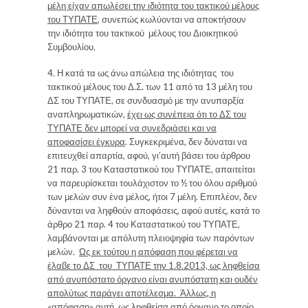
μέλη είχαν απωλέσει την ιδιότητα του τακτικού μέλους
του ΤΥΠΑΤΕ
, συνεπώς κωλύονται να αποκτήσουν
την ιδιότητα του τακτικού μέλους του Διοικητικού
Συμβουλίου.
4.
Η κατά τα ως άνω απώλεια της ιδιότητας του
τακτικού μέλους του Δ.Σ. των 11 από τα 13 μέλη του
ΔΣ του ΤΥΠΑΤΕ, σε συνδυασμό με την ανυπαρξία
αναπληρωματικών,
έχει ως συνέπεια ότι το ΔΣ του
ΤΥΠΑΤΕ δεν μπορεί να συνεδριάσει και να
αποφασίσει έγκυρα
. Συγκεκριμένα, δεν δύναται να
επιτευχθεί απαρτία, αφού, γι’αυτή βάσει του άρθρου
21 παρ. 3 του Καταστατικού του ΤΥΠΑΤΕ, απαιτείται
να παρευρίσκεται τουλάχιστον το ½ του όλου αριθμού
των μελών συν ένα μέλος, ήτοι 7 μέλη. Επιπλέον, δεν
δύνανται να ληφθούν αποφάσεις, αφού αυτές, κατά το
άρθρο 21 παρ. 4 του Καταστατικού του ΤΥΠΑΤΕ,
λαμβάνονται με απόλυτη πλειοψηφία των παρόντων
μελών.
Ως εκ τούτου η απόφαση που φέρεται να
έλαβε το ΔΣ του ΤΥΠΑΤΕ την 1.8.2013, ως ληφθείσα
από ανυπόστατο όργανο είναι ανυπόστατη και ουδέν
απολύτως παράγει αποτέλεσμα. Άλλως, η
«απόφαση» αυτή, ως ληφθείσα από όργανο το οποίο