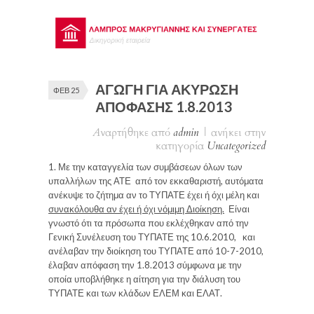
ΑΓΩΓΗ ΓΙΑ ΑΚΥΡΩΣΗ
ΦΕΒ 25
ΑΠΟΦΑΣΗΣ 1.8.2013
Αναρτήθηκε από
admin
|
ανήκει στην
κατηγορία
Uncategorized
1.
Με την καταγγελία των συμβάσεων όλων των
υπαλλήλων της ΑΤΕ από τον εκκαθαριστή, αυτόματα
ανέκυψε το ζήτημα αν το ΤΥΠΑΤΕ έχει ή όχι μέλη και
συνακόλουθα αν έχει ή όχι νόμιμη Διοίκηση.
Είναι
γνωστό ότι τα πρόσωπα που εκλέχθηκαν από την
Γενική Συνέλευση του ΤΥΠΑΤΕ της 10.6.2010, και
ανέλαβαν την διοίκηση του ΤΥΠΑΤΕ από 10-7-2010,
έλαβαν απόφαση την 1.8.2013 σύμφωνα με την
οποία υποβλήθηκε η αίτηση για την διάλυση του
ΤΥΠΑΤΕ και των κλάδων ΕΛΕΜ και ΕΛΑΤ.