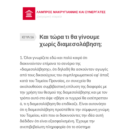
Και τώρα τι θα γίνουμε
ΙΟΎΛ 16
χωρίς διαμεσολάβηση;
1. Όλοι γνωρίζετε εδώ και πολύ καιρό ότι
διακινούνταν επίμονα το σενάριο της
«διαμεσολάβησης», ότι δηλαδή θα ασκούνταν αγωγές
από τους δικαιούχους του συμπληρωματικού εφ’ άπαξ
κατά του Ταμείου Προνοίας, εν συνεχεία θα
ακολουθούσε συμβιβαστική επίλυση της διαφοράς με
την χρήση του θεσμού της διαμεσολάβησης και με τον
τρόπο αυτό στο άψε-σβήσε οι τυχεροί θα εισέπρατταν
ό, τι η διαμεσολάβηση θα επιδίκαζε. Είναι αυτονόητο
ότι η διαμεσολάβηση προϋπέθετε την σύμφωνη γνώμη
του Ταμείου, κάτι που οι διακινούντες την ιδέα αυτή
διέδιδαν ότι είναι εξασφαλισμένη. Έχουμε την
ανεπιβεβαίωτη πληροφορία ότι το σύστημα