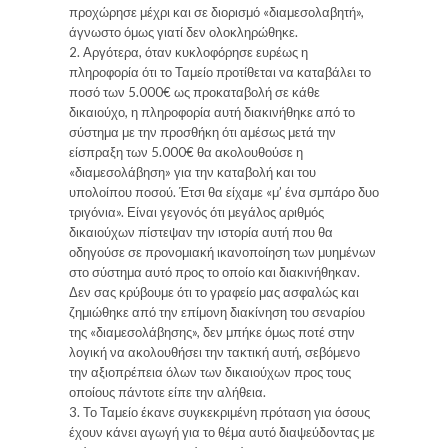
προχώρησε μέχρι και σε διορισμό «διαμεσολαβητή»,
άγνωστο όμως γιατί δεν ολοκληρώθηκε.
2. Αργότερα, όταν κυκλοφόρησε ευρέως η
πληροφορία ότι το Ταμείο προτίθεται να καταβάλει το
ποσό των 5.000€ ως προκαταβολή σε κάθε
δικαιούχο, η πληροφορία αυτή διακινήθηκε από το
σύστημα με την προσθήκη ότι αμέσως μετά την
είσπραξη των 5.000€ θα ακολουθούσε η
«διαμεσολάβηση» για την καταβολή και του
υπολοίπου ποσού. Έτσι θα είχαμε «μ’ ένα σμπάρο δυο
τριγόνια». Είναι γεγονός ότι μεγάλος αριθμός
δικαιούχων πίστεψαν την ιστορία αυτή που θα
οδηγούσε σε προνομιακή ικανοποίηση των μυημένων
στο σύστημα αυτό προς το οποίο και διακινήθηκαν.
Δεν σας κρύβουμε ότι το γραφείο μας ασφαλώς και
ζημιώθηκε από την επίμονη διακίνηση του σεναρίου
της «διαμεσολάβησης», δεν μπήκε όμως ποτέ στην
λογική να ακολουθήσει την τακτική αυτή, σεβόμενο
την αξιοπρέπεια όλων των δικαιούχων προς τους
οποίους πάντοτε είπε την αλήθεια.
3. Το Ταμείο έκανε συγκεκριμένη πρόταση για όσους
έχουν κάνει αγωγή για το θέμα αυτό διαψεύδοντας με