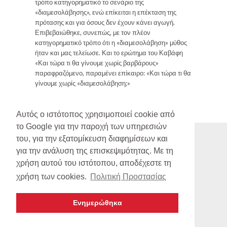
τρόπο κατηγορηματικό το σενάριο της
«διαμεσολάβησης», ενώ επίκειται η επέκταση της
πρότασης και για όσους δεν έχουν κάνει αγωγή.
Επιβεβαιώθηκε, συνεπώς, με τον πλέον
κατηγορηματικό τρόπο ότι η «διαμεσολάβηση» μύθος
ήταν και μας τελείωσε. Και το ερώτημα του Καβάφη
«Και τώρα τι θα γίνουμε χωρίς βαρβάρους»
παραφραζόμενο, παραμένει επίκαιρο: «Και τώρα τι θα
γίνουμε χωρίς «διαμεσολάβηση;»
Κοινοποιήστε το άρθρο:
Αυτός ο ιστότοπος χρησιμοποιεί cookie από
το Google για την παροχή των υπηρεσιών
του, για την εξατομίκευση διαφημίσεων και
για την ανάλυση της επισκεψιμότητας. Με τη
χρήση αυτού του ιστότοπου, αποδέχεστε τη
χρήση των cookies.
Πολιτική Προστασίας
Ενημερώθηκα
copyright 2012 -
Λάμπρος Μακρυγιάννης και Συνεργατές
made by GIannakakis Dimitris