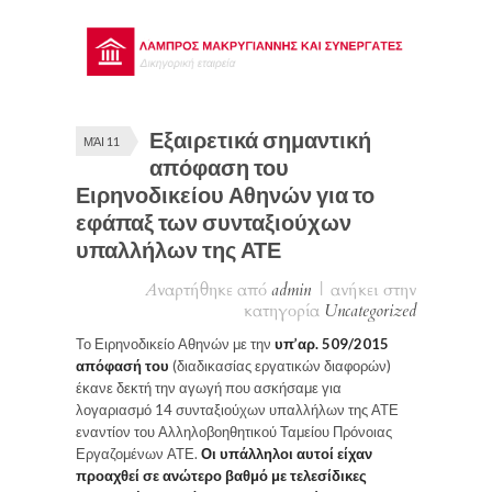
Εξαιρετικά σημαντική
ΜΆΙ 11
απόφαση του
Ειρηνοδικείου Αθηνών για το
εφάπαξ των συνταξιούχων
υπαλλήλων της ΑΤΕ
Αναρτήθηκε από
admin
|
ανήκει στην
κατηγορία
Uncategorized
Το Ειρηνοδικείο Αθηνών με την
υπ’αρ. 509/2015
απόφασή του
(διαδικασίας εργατικών διαφορών)
έκανε δεκτή την αγωγή που ασκήσαμε για
λογαριασμό 14 συνταξιούχων υπαλλήλων της ΑΤΕ
εναντίον του Αλληλοβοηθητικού Ταμείου Πρόνοιας
Εργαζομένων ΑΤΕ.
Οι υπάλληλοι αυτοί είχαν
προαχθεί σε ανώτερο βαθμό με τελεσίδικες