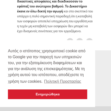
δικαστικές αποφάσεις και διεκδικούσαν το
εφάπαξ του ανώτερου βαθμού. Το Δικαστήριο
έκανε εν όλω δεκτή την αγωγή
και στο σκεπτικό του
υπάρχει η πολύ σημαντική παραδοχή ότι η καταβολή
των εισφορών αποτελεί υποχρέωση του εργοδότη και
η τυχόν μη καταβολή των εισφορών δεν μπορεί να
έχει δυσμενείς συνέπειες για τον εργαζόμενο.
Κοινοποιήστε το άρθρο:
Αυτός ο ιστότοπος χρησιμοποιεί cookie από
το Google για την παροχή των υπηρεσιών
του, για την εξατομίκευση διαφημίσεων και
για την ανάλυση της επισκεψιμότητας. Με τη
χρήση αυτού του ιστότοπου, αποδέχεστε τη
χρήση των cookies.
Πολιτική Προστασίας
copyright 2012 -
Λάμπρος Μακρυγιάννης και Συνεργατές
made by GIannakakis Dimitris
Ενημερώθηκα