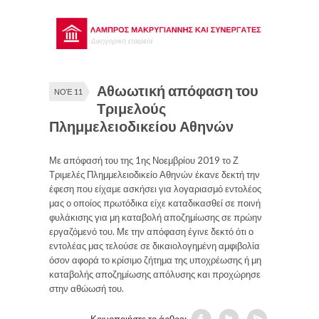
Αθωωτική απόφαση του
ΝΟΈ 11
Τριμελούς
Πλημμελειοδικείου Αθηνών
Με απόφασή του της 1ης Νοεμβρίου 2019 το Ζ
Τριμελές Πλημμελειοδικείο Αθηνών έκανε δεκτή την
έφεση που είχαμε ασκήσει για λογαριασμό εντολέος
μας ο οποίος πρωτόδικα είχε καταδικασθεί σε ποινή
φυλάκισης για μη καταβολή αποζημίωσης σε πρώην
εργαζόμενό του. Με την απόφαση έγινε δεκτό ότι ο
εντολέας μας τελούσε σε δικαιολογημένη αμφιβολία
όσον αφορά το κρίσιμο ζήτημα της υποχρέωσης ή μη
καταβολής αποζημίωσης απόλυσης και προχώρησε
στην αθώωσή του.
Κοινοποιήστε το άρθρο: