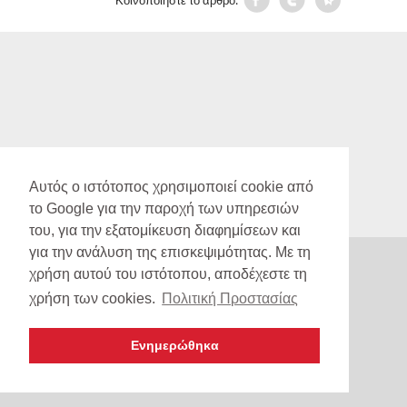
copyright 2012 -
Λάμπρος Μακρυγιάννης και Συνεργατές
Αυτός ο ιστότοπος χρησιμοποιεί cookie από
made by GIannakakis Dimitris
το Google για την παροχή των υπηρεσιών
του, για την εξατομίκευση διαφημίσεων και
για την ανάλυση της επισκεψιμότητας. Με τη
χρήση αυτού του ιστότοπου, αποδέχεστε τη
χρήση των cookies.
Πολιτική Προστασίας
Ενημερώθηκα