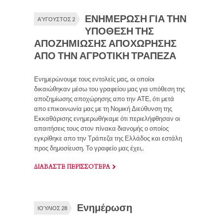
ΕΝΗΜΕΡΩΣΗ ΓΙΑ ΤΗΝ
ΑΎΓΟΥΣΤΟΣ 2
ΥΠΟΘΕΣΗ ΤΗΣ
ΑΠΟΖΗΜΙΩΣΗΣ ΑΠΟΧΩΡΗΣΗΣ
ΑΠΟ ΤΗΝ ΑΓΡΟΤΙΚΗ ΤΡΑΠΕΖΑ
Ενημερώνουμε τους εντολείς μας, οι οποίοι
δικαιώθηκαν μέσω του γραφείου μας για υπόθεση της
αποζημίωσης αποχώρησης απο την ΑΤΕ, ότι μετά
απο επικοινωνία μας με τη Νομική Διεύθυνση της
Εκκαθάρισης ενημερωθήκαμε ότι περιελήφθησαν οι
απαιτήσεις τους στον πίνακα διανομής ο οποίος
εγκρίθηκε απο την Τράπεζα της Ελλάδος και εστάλη
προς δημοσίευση. Το γραφείο μας έχει,.
ΔΙΑΒΑΣΤΕ ΠΕΡΙΣΣΟΤΕΡΑ
Ενημέρωση
ΙΟΎΛΙΟΣ 28