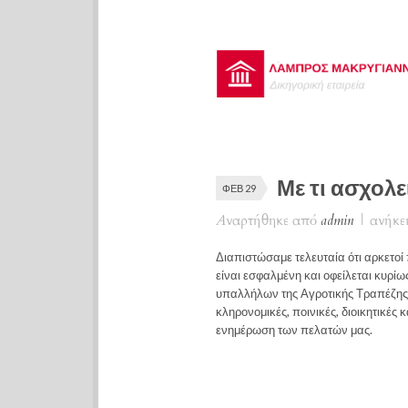
Με τι ασχολε
ΦΕΒ 29
Αναρτήθηκε από
admin
|
ανήκει
Διαπιστώσαμε τελευταία ότι αρκετοί
είναι εσφαλμένη και οφείλεται κυρίω
υπαλλήλων της Αγροτικής Τραπέζης. Η
κληρονομικές, ποινικές, διοικητικέ
ενημέρωση των πελατών μας.