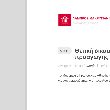
Θετική δικα
ΔΕΚ 14
προαγωγής
Αναρτήθηκε από
admin
|
ανήκει
Το Μονομελές Πρωτοδικείο Αθηνών (
για λογαριασμό πρώην υπαλλήλου τη